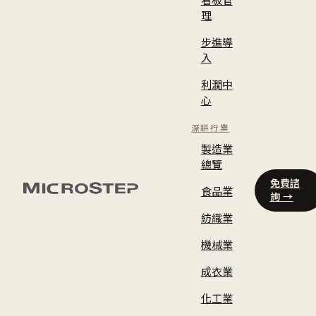
理
步進導
入
利潤中
心
深耕行業
製造業
總覽
免費諮
食品業
詢 →
紡織業
機械業
成衣業
化工業