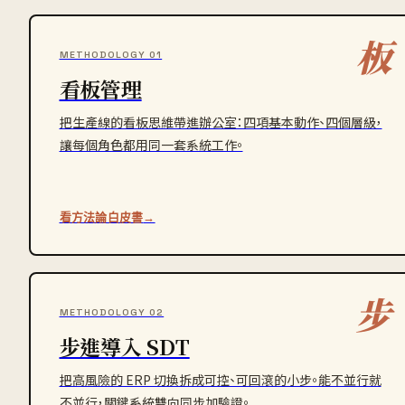
板
METHODOLOGY 01
看板管理
把生產線的看板思維帶進辦公室：四項基本動作、四個層級，
讓每個角色都用同一套系統工作。
看方法論白皮書
→
步
METHODOLOGY 02
步進導入 SDT
把高風險的 ERP 切換拆成可控、可回滾的小步。能不並行就
不並行，關鍵系統雙向同步加驗證。