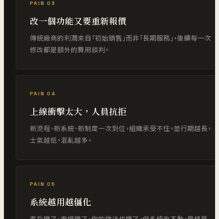
PAIN 03
改一個功能又要重新報價
傳統廠商的利潤來自「初始銷售」而非「長期服務」，後續每一次
修改都是額外的費用談判。
PAIN 04
上線衝擊太大，人員抗拒
新流程、新系統、新制度一次到位，組織承受不住。並行期越長，
士氣越低，混亂越多。
PAIN 05
系統越用越僵化
客戶變了、市場變了、你的做法也變了，但系統改不動。最終是