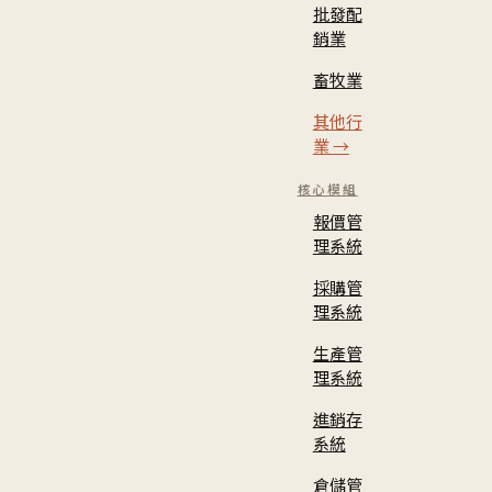
批發配
銷業
畜牧業
其他行
業 →
核心模組
報價管
理系統
採購管
理系統
生產管
理系統
進銷存
系統
倉儲管