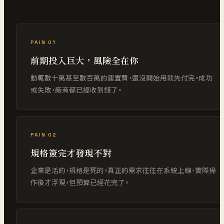
PAIN 01
前期投入巨大，風險全在你
動輒數十萬甚至數百萬的建置費，還沒開始用就先付完。成功
或失敗，廠商都已經收到錢了。
PAIN 02
規格簽完才發現不對
企業是活的，規格是死的。真正的需求往往在系統上線、實際操
作後才浮現，但預算已經花完了。