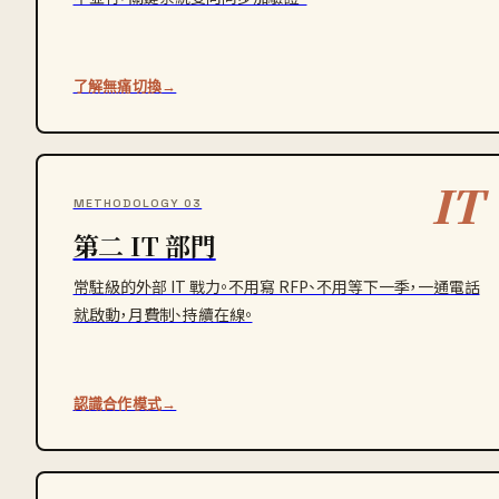
了解無痛切換
→
IT
METHODOLOGY 03
第二 IT 部門
常駐級的外部 IT 戰力。不用寫 RFP、不用等下一季，一通電話
就啟動，月費制、持續在線。
認識合作模式
→