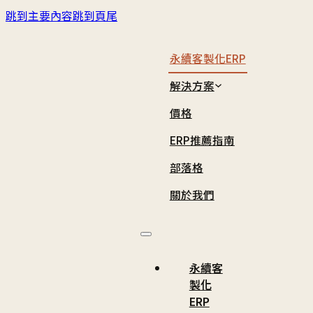
跳到主要內容
跳到頁尾
永續客製化ERP
解決方案
價格
ERP推薦指南
看板管理
製造業總覽
化工
部落格
步進導入
食品業
批發
關於我們
利潤中心
紡織業
畜牧
機械業
其他
永續客
成衣業
製化
ERP