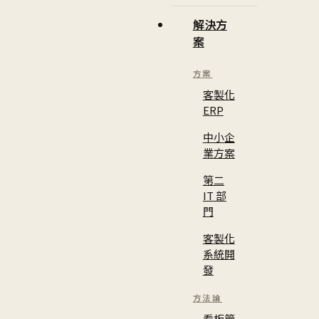
解決方
案
方案
客製化
ERP
中小企
業方案
第二
IT 部
門
客製化
系統開
發
方法論
看板管