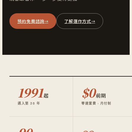
預約免費諮詢
了解運作方式
→
→
1991
$0
起
前期
邁入第 36 年
零建置費 · 月付制