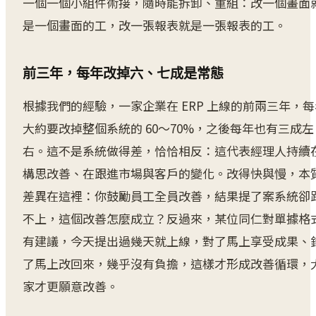
一個一個小組件術接，隨時能拆卸、重組：改一個畫面
是一個畫面的工，改一張報表就是一張報表的工。
前三年，每年改掉六、七成是常態
根據我們的經驗，一家企業在 ERP 上線的前兩三年，每
大約要改掉整個系統的 60～70%，之後每年也有三成左
右。這不是系統做得差，恰恰相反：這代表經理人持續
構思改善、在跟進市場與客戶的變化。改得快與慢，本
差異在這裡：你鼓勵員工全員改善，結果提了案系統卻
不上，這個改善怎麼成立？反過來，某位同仁對單據格
有建議，今天提出過幾天就上線，對了馬上享受成果、
了馬上改回來，幾乎沒有負擔，這樣才形成改善循環，
家才更願意改善。