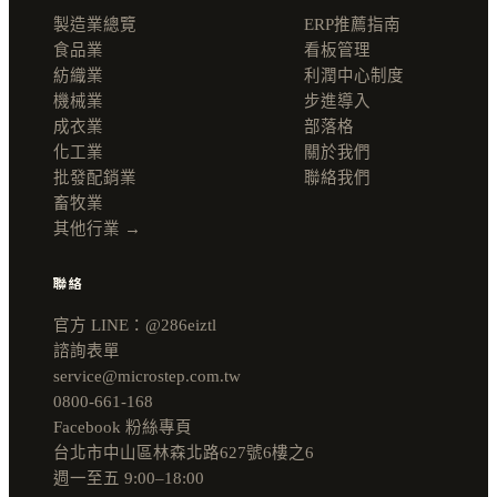
製造業總覽
ERP推薦指南
食品業
看板管理
紡織業
利潤中心制度
機械業
步進導入
成衣業
部落格
化工業
關於我們
批發配銷業
聯絡我們
畜牧業
其他行業 →
聯絡
官方 LINE：@286eiztl
諮詢表單
service@microstep.com.tw
0800-661-168
Facebook 粉絲專頁
台北市中山區林森北路627號6樓之6
週一至五 9:00–18:00