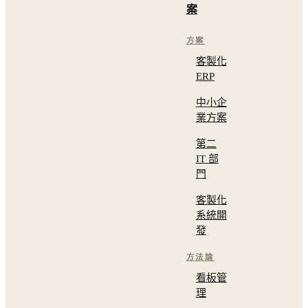
案
方案
客製化
ERP
中小企
業方案
第二
IT 部
門
客製化
系統開
發
方法論
看板管
理