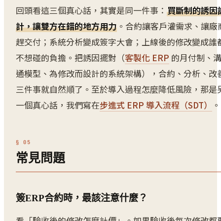
回頭看這三個真心話，其實是同一件事：
買斷制的誘因
計，讓雙方在錯的地方用力
。合約讓客戶灌需求、讓廠
趕交付；系統分析變成簽字大會；上線後的修改變成誰
不想碰的負擔。把誘因擺對（
客製化 ERP
的月付制、
通模型、為修改而設計的系統架構），合約、分析、改
三件事就自然順了。至於導入過程怎麼降低風險，那是
一個真心話，我們寫在
步進式 ERP 導入流程（SDT）
。
常見問題
簽ERP合約時，最該注意什麼？
看「驗收後的修改怎麼計價」。如果驗收後每次修改都