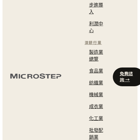
步進導
入
利潤中
心
深耕行業
製造業
總覽
食品業
免費諮
詢 →
紡織業
機械業
成衣業
化工業
批發配
銷業