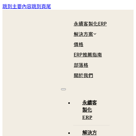
跳到主要內容
跳到頁尾
永續客製化ERP
解決方案
價格
ERP推薦指南
看板管理
製造業總覽
化工
部落格
步進導入
食品業
批發
關於我們
利潤中心
紡織業
畜牧
機械業
其他
永續客
製化
成衣業
ERP
解決方