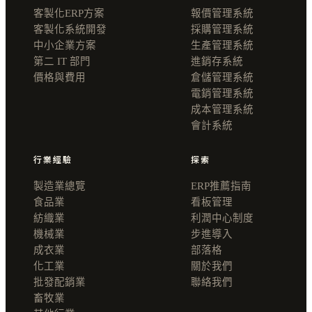
客製化ERP方案
報價管理系統
客製化系統開發
採購管理系統
中小企業方案
生產管理系統
第二 IT 部門
進銷存系統
價格與費用
倉儲管理系統
電銷管理系統
成本管理系統
會計系統
行業經驗
探索
製造業總覽
ERP推薦指南
食品業
看板管理
紡織業
利潤中心制度
機械業
步進導入
成衣業
部落格
化工業
關於我們
批發配銷業
聯絡我們
畜牧業