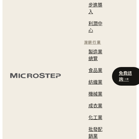
步進導
入
利潤中
心
深耕行業
製造業
總覽
食品業
免費諮
詢 →
紡織業
機械業
成衣業
化工業
批發配
銷業