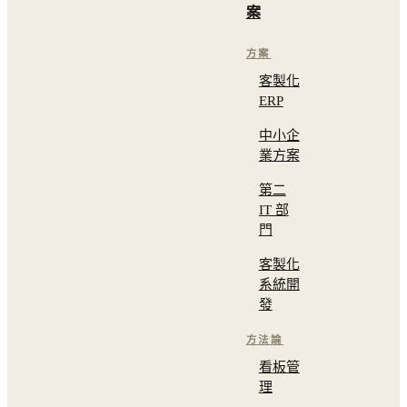
案
方案
客製化
ERP
中小企
業方案
第二
IT 部
門
客製化
系統開
發
方法論
看板管
理