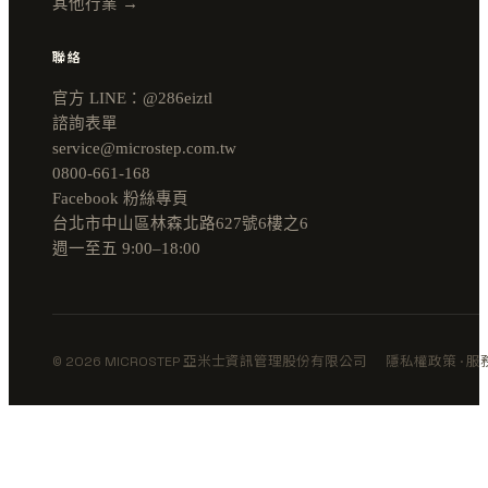
其他行業 →
聯絡
官方 LINE：@286eiztl
諮詢表單
service@microstep.com.tw
0800-661-168
Facebook 粉絲專頁
台北市中山區林森北路627號6樓之6
週一至五 9:00–18:00
© 2026 MICROSTEP 亞米士資訊管理股份有限公司
隱私權政策
·
服