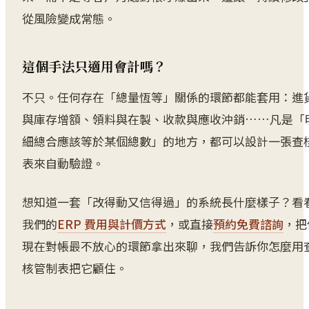
從風險變成常態。
這個手法只適用會計嗎？
不只。任何存在「總量恆等」關係的環節都能套用：進
與庫存增額、領料與在製、收款與應收沖銷……凡是「
細總合應該等於某個總數」的地方，都可以設計一張查
表來自動驗證。
想知道一套「改得動又信得過」的系統長什麼樣子？看
我們的
ERP 費用與計價方式
，或直接
預約免費諮詢
，把
現在對帳最不放心的環節拿出來聊，我們告訴你怎麼用
核管制表把它顧住。