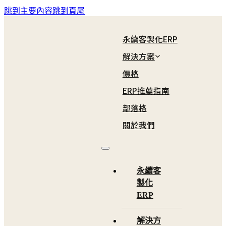
跳到主要內容
跳到頁尾
永續客製化ERP
解決方案
價格
ERP推薦指南
看板管理
製造業總覽
化工
部落格
步進導入
食品業
批發
關於我們
利潤中心
紡織業
畜牧
機械業
其他
永續客
製化
成衣業
ERP
解決方